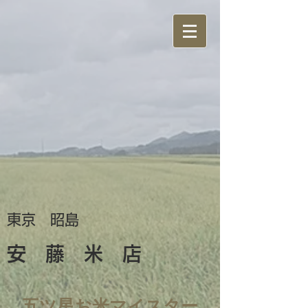
東京 昭島
安 藤 米 店
五ツ星お米マイスター