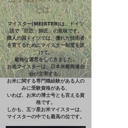
とは、
マイスター(MEISTER)は、ドイツ
語で「巨匠・師匠」の意味です。
職人の国ドイツでは、
優れた技術者
を育てるためにマイスター制度を設
けて、
厳格な運営をしてきました。
お米マイスターは、日本米穀商連合
会が主宰する、
お米に関する専門職経験がある人の
みに受験資格がある、
いわば、お米の博士号とも言える資
格です。
しかも、五ツ星お米マイスターは、
マイスターの中でも最高の位です。